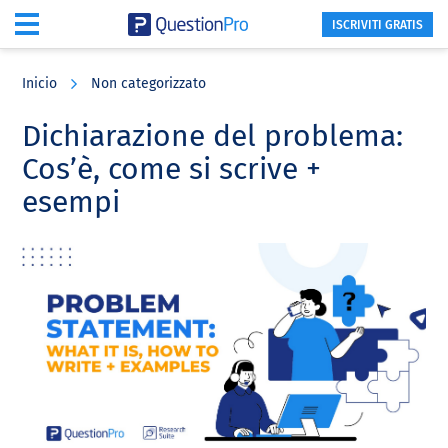
ISCRIVITI GRATIS
Skip
Skip
Skip
to
to
to
Inicio
Non categorizzato
main
primary
footer
content
sidebar
Dichiarazione del problema:
Cos’è, come si scrive +
esempi