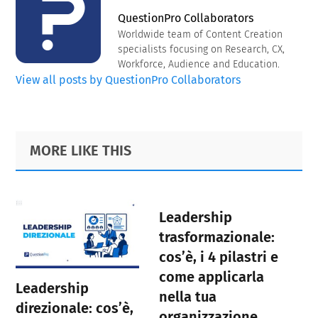
QuestionPro Collaborators
Worldwide team of Content Creation
specialists focusing on Research, CX,
Workforce, Audience and Education.
View all posts by QuestionPro Collaborators
Primary
Footer
MORE LIKE THIS
Sidebar
Leadership
trasformazionale:
cos’è, i 4 pilastri e
come applicarla
Leadership
nella tua
direzionale: cos’è,
organizzazione