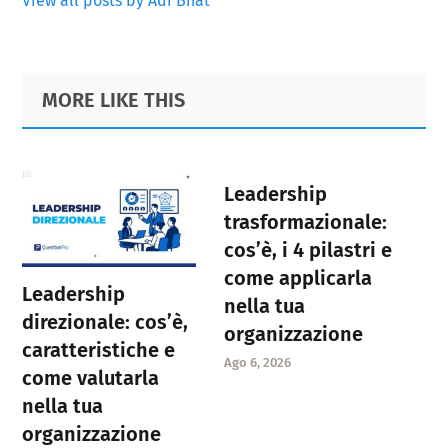
View all posts by Adi Bhat
Primary
Footer
MORE LIKE THIS
Sidebar
Leadership
trasformazionale:
cos’è, i 4 pilastri e
come applicarla
Leadership
nella tua
direzionale: cos’è,
organizzazione
caratteristiche e
Ago 6, 2026
come valutarla
nella tua
organizzazione