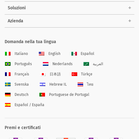
Soluzioni
Azienda
Domanda nella tua lingua
Italiano
English
Español
Português
Nederlands
العربية
Français
日本語
Türkçe
Svenska
Hebrew IL
ไทย
Deutsch
Portuguese de Portugal
Español / España
Premi e certificati