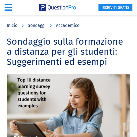
ISCRIVITI GRATIS
Skip
Skip
Skip
to
to
to
Inicio
Sondaggi
Accademico
main
primary
footer
content
sidebar
Sondaggio sulla formazione
a distanza per gli studenti:
Suggerimenti ed esempi