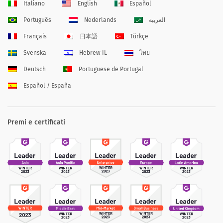
Italiano
English
Español
Português
Nederlands
العربية
Français
日本語
Türkçe
Svenska
Hebrew IL
ไทย
Deutsch
Portuguese de Portugal
Español / España
Premi e certificati