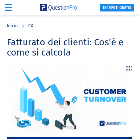
ISCRIVITI GRATIS
Skip
Skip
Skip
to
to
to
Inicio
CX
main
primary
footer
content
sidebar
Fatturato dei clienti: Cos’è e
come si calcola