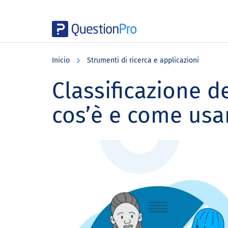
Skip
Skip
Skip
to
to
to
Inicio
Strumenti di ricerca e applicazioni
main
primary
footer
content
sidebar
Classificazione de
cos’è e come usa