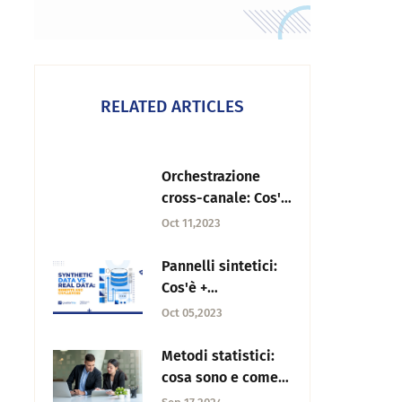
RELATED ARTICLES
Orchestrazione
cross-canale: Cos'è
e come si
Oct 11,2023
implementa?
Pannelli sintetici:
Cos'è +
Miglioramento
Oct 05,2023
della ricerca di
mercato
Metodi statistici:
cosa sono e come
elaborarli?