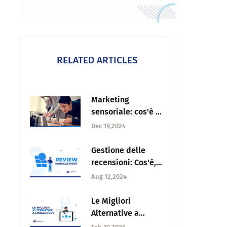
RELATED ARTICLES
Marketing
sensoriale: cos'è e
come realizzare
Dec 19,2024
strategie efficaci?
Gestione delle
recensioni: Cos'è,
come si fa e come
Aug 12,2024
si fa il software
Le Migliori
Alternative a
LimeSurvey nel