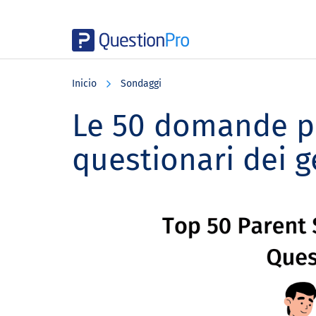
Skip
Skip
Skip
to
to
to
Inicio
Sondaggi
main
primary
footer
content
sidebar
Le 50 domande pi
questionari dei g