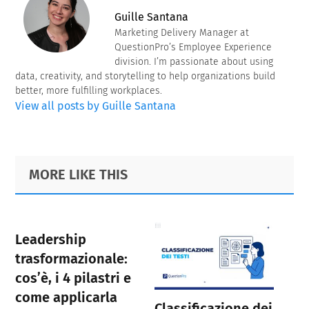
Guille Santana
Marketing Delivery Manager at
QuestionPro’s Employee Experience
division. I’m passionate about using
data, creativity, and storytelling to help organizations build
better, more fulfilling workplaces.
View all posts by Guille Santana
Primary
Footer
MORE LIKE THIS
Sidebar
Leadership
trasformazionale:
cos’è, i 4 pilastri e
come applicarla
Classificazione dei