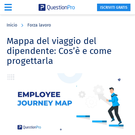
ISCRIVITI GRATIS
Skip
Skip
Skip
to
to
to
Inicio
Forza lavoro
main
primary
footer
content
sidebar
Mappa del viaggio del
dipendente: Cos’è e come
progettarla