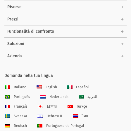
Risorse
Prezzi
Funzionalità di confronto
Soluzioni
Azienda
Domanda nella tua lingua
Italiano
English
Español
Português
Nederlands
العربية
Français
日本語
Türkçe
Svenska
Hebrew IL
ไทย
Deutsch
Portuguese de Portugal