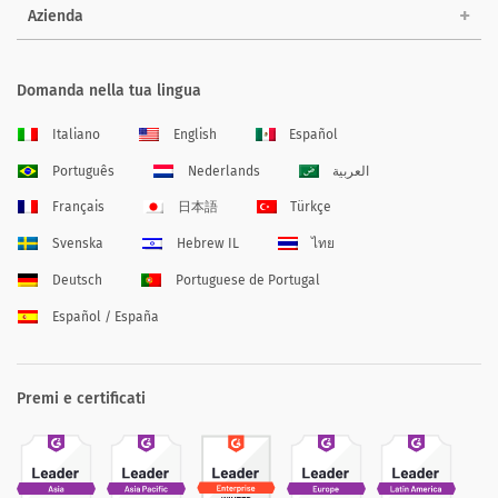
Azienda
Domanda nella tua lingua
Italiano
English
Español
Português
Nederlands
العربية
Français
日本語
Türkçe
Svenska
Hebrew IL
ไทย
Deutsch
Portuguese de Portugal
Español / España
Premi e certificati