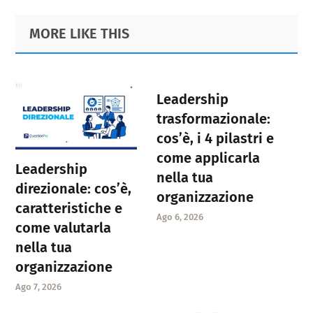
Primary
Footer
MORE LIKE THIS
Sidebar
Leadership
trasformazionale:
cos’è, i 4 pilastri e
come applicarla
Leadership
nella tua
direzionale: cos’è,
organizzazione
caratteristiche e
Ago 6, 2026
come valutarla
nella tua
organizzazione
Ago 7, 2026