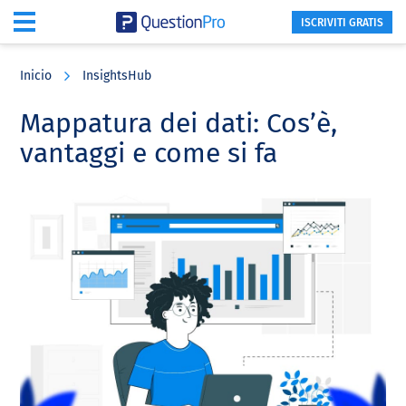
ISCRIVITI GRATIS
Skip
Skip
Skip
to
to
to
Inicio
InsightsHub
main
primary
footer
content
sidebar
Mappatura dei dati: Cos’è,
vantaggi e come si fa