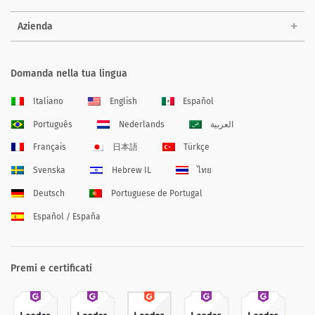
Azienda
Domanda nella tua lingua
Italiano
English
Español
Português
Nederlands
العربية
Français
日本語
Türkçe
Svenska
Hebrew IL
ไทย
Deutsch
Portuguese de Portugal
Español / España
Premi e certificati