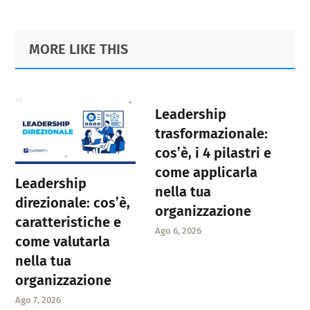
Primary
Footer
MORE LIKE THIS
Sidebar
Leadership
trasformazionale:
cos’è, i 4 pilastri e
come applicarla
Leadership
nella tua
direzionale: cos’è,
organizzazione
caratteristiche e
Ago 6, 2026
come valutarla
nella tua
organizzazione
Ago 7, 2026