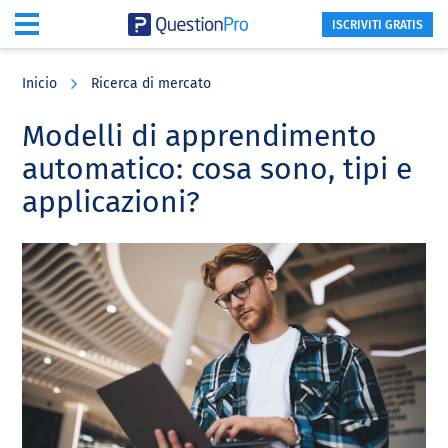
ISCRIVITI GRATIS
Skip
Skip
Skip
to
to
to
Inicio
Ricerca di mercato
main
primary
footer
content
sidebar
Modelli di apprendimento
automatico: cosa sono, tipi e
applicazioni?