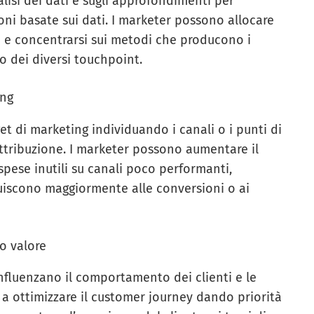
alisi dei dati e sugli approfondimenti per
oni basate sui dati. I marketer possono allocare
e e concentrarsi sui metodi che producono i
o dei diversi touchpoint.
ing
t di marketing individuando i canali o i punti di
 attribuzione. I marketer possono aumentare il
 spese inutili su canali poco performanti,
buiscono maggiormente alle conversioni o ai
to valore
influenzano il comportamento dei clienti e le
g a ottimizzare il customer journey dando priorità