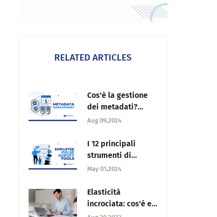
RELATED ARTICLES
Cos'è la gestione
dei metadati?
Come
Aug 09,2024
implementarlo
nella ricerca?
I 12 principali
strumenti di
sondaggio sul
May 01,2024
polso dei
dipendenti che
Elasticità
svelano le
incrociata: cos'è e
intuizioni nel 2025
come si calcola?