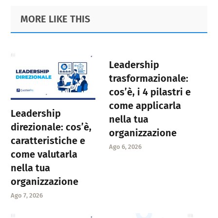
Primary
Footer
MORE LIKE THIS
Sidebar
Leadership
trasformazionale:
cos’è, i 4 pilastri e
come applicarla
Leadership
nella tua
direzionale: cos’è,
organizzazione
caratteristiche e
Ago 6, 2026
come valutarla
nella tua
organizzazione
Ago 7, 2026