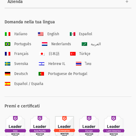
Azienda
Domanda nella tua lingua
Italiano
English
Español
Português
Nederlands
العربية
Français
日本語
Türkçe
Svenska
Hebrew IL
ไทย
Deutsch
Portuguese de Portugal
Español / España
Premi e certificati