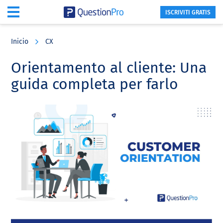
ISCRIVITI GRATIS
Skip
Skip
Skip
to
to
to
Inicio
CX
main
primary
footer
content
sidebar
Orientamento al cliente: Una
guida completa per farlo