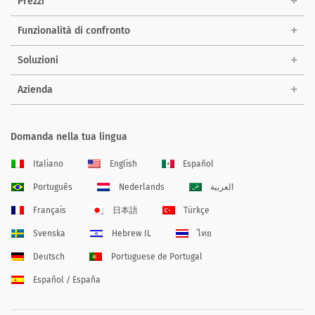
Prezzi
Funzionalità di confronto
Soluzioni
Azienda
Domanda nella tua lingua
Italiano
English
Español
Português
Nederlands
العربية
Français
日本語
Türkçe
Svenska
Hebrew IL
ไทย
Deutsch
Portuguese de Portugal
Español / España