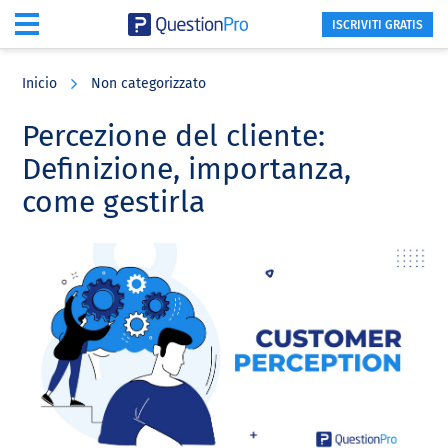
ISCRIVITI GRATIS
Skip
Skip
Skip
to
to
to
Inicio
Non categorizzato
main
primary
footer
content
sidebar
Percezione del cliente:
Definizione, importanza,
come gestirla