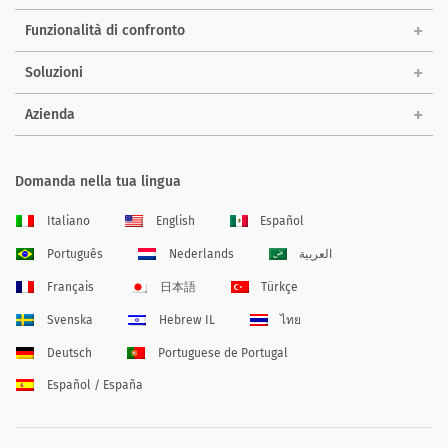
Funzionalità di confronto
Soluzioni
Azienda
Domanda nella tua lingua
Italiano
English
Español
Português
Nederlands
العربية
Français
日本語
Türkçe
Svenska
Hebrew IL
ไทย
Deutsch
Portuguese de Portugal
Español / España