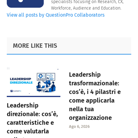
specialists focusing on Research, CX,
Workforce, Audience and Education.
View all posts by QuestionPro Collaborators
Primary
Footer
MORE LIKE THIS
Sidebar
Leadership
trasformazionale:
cos’è, i 4 pilastri e
come applicarla
Leadership
nella tua
direzionale: cos’è,
organizzazione
caratteristiche e
Ago 6, 2026
come valutarla