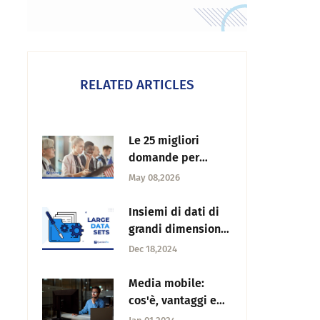
RELATED ARTICLES
Le 25 migliori
domande per
sondaggi politici
May 08,2026
nei questionari
Insiemi di dati di
grandi dimensioni:
Definizione,
Dec 18,2024
tipologie, sfide e
soluzioni
Media mobile:
cos'è, vantaggi e
usi comuni