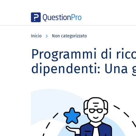
Skip
Skip
Skip
to
to
to
Inicio
Non categorizzato
main
primary
footer
content
sidebar
Programmi di ric
dipendenti: Una 