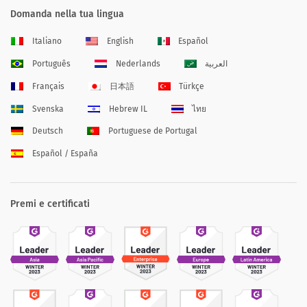
Domanda nella tua lingua
Italiano
English
Español
Português
Nederlands
العربية
Français
日本語
Türkçe
Svenska
Hebrew IL
ไทย
Deutsch
Portuguese de Portugal
Español / España
Premi e certificati