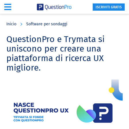
ISCRIVITI GRATIS
Skip
Skip
Skip
to
to
to
Inicio
Software per sondaggi
main
primary
footer
content
sidebar
QuestionPro e Trymata si
uniscono per creare una
piattaforma di ricerca UX
migliore.