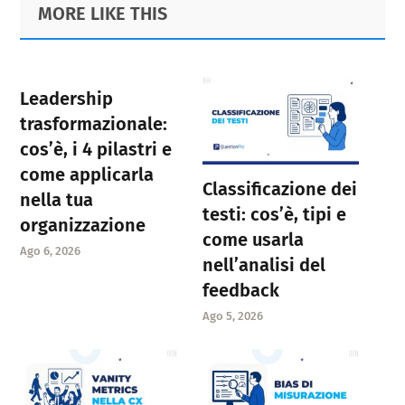
Primary
Footer
MORE LIKE THIS
Sidebar
Leadership
trasformazionale:
cos’è, i 4 pilastri e
come applicarla
Classificazione dei
nella tua
testi: cos’è, tipi e
organizzazione
come usarla
Ago 6, 2026
nell’analisi del
feedback
Ago 5, 2026