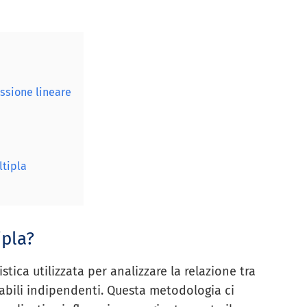
essione lineare
ltipla
ipla?
stica utilizzata per analizzare la relazione tra
abili indipendenti. Questa metodologia ci