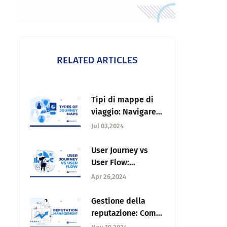
RELATED ARTICLES
Tipi di mappe di
viaggio: Navigare
nell'esperienza del
Jul 03,2024
cliente
User Journey vs
User Flow:
differenze e
Apr 26,2024
similitudini
Gestione della
reputazione: Come
proteggere la