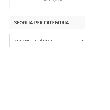
Nov 19,2024
reputazione del tuo
marchio?
SFOGLIA PER CATEGORIA
SFOGLIA
PER
CATEGORIA