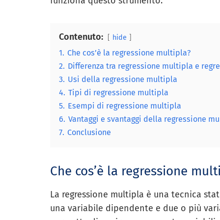
funziona questo strumento.
Contenuto:
hide
1.
Che cos’è la regressione multipla?
2.
Differenza tra regressione multipla e regr
3.
Usi della regressione multipla
4.
Tipi di regressione multipla
5.
Esempi di regressione multipla
6.
Vantaggi e svantaggi della regressione mu
7.
Conclusione
Che cos’è la regressione mult
La regressione multipla è una tecnica stati
una variabile dipendente e due o più vari