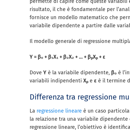
permette di capire come queste variabili 
risultato, il che è fondamentale per l’anal
fornisce un modello matematico che perm
variabile dipendente a partire dalle varia
Il modello generale di regressione multip
Y = β₀ + β₁X₁ + β₂X₂ + … + βₚXₚ + ε
Dove
Y
è la variabile dipendente,
β₀
è l’i
variabili indipendenti
Xₚ
e
ε
è il termine d
Differenza tra regressione mul
La
regressione lineare
è un caso particolar
la relazione tra una variabile dipendente 
regressione lineare, l’obiettivo è identifi