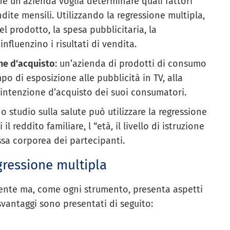
e un’azienda voglia determinare quali fattori
ite mensili. Utilizzando la regressione multipla,
l prodotto, la spesa pubblicitaria, la
nfluenzino i risultati di vendita.
one d’acquisto
: un’azienda di prodotti di consumo
po di esposizione alle pubblicità in TV, alla
ll’intenzione d’acquisto dei suoi consumatori.
no studio sulla salute può utilizzare la regressione
l reddito familiare, l “età, il livello di istruzione
assa corporea dei partecipanti.
gressione multipla
tente ma, come ogni strumento, presenta aspetti
 svantaggi sono presentati di seguito: