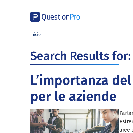
Skip
Skip
Skip
to
to
to
Inicio
main
primary
footer
content
sidebar
Search Results for:
L’importanza del
per le aziende
Parla
estre
aree 