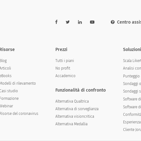
Centro assi
Risorse
Prezzi
Soluzion
Blog
Tutti i piani
Scala Liker
Articoli
No profit
Analisi co
eBooks
Accademico
Punteggio 
Modelli di rilevamento
Sondaggi o
Funzionalità di confronto
Casi studio
Sondaggi s
Formazione
Software d
Alternativa Qualtrica
Webinar
Software di
Alternativa di sorveglianza
Risorse del coronavirus
Conformit
Alternativa visioncritica
Esperienza
Alternativa Medallia
Cliente Jo