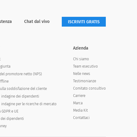
stenza
Chat dal vivo
ISCRIVITI GRATIS
i
Azienda
Chi siamo
t
Team esecutivo
ngiunta
Nelle news
del promotore netto (NPS)
Testimonianze
ffline
Comitato consultivo
ulla soddisfazione del cliente
Carriere
i indagine dei dipendenti
Marca
 indagine per le ricerche di mercato
Media Kit
à GDPR e UE
Contattaci
 dei dipendenti
runey