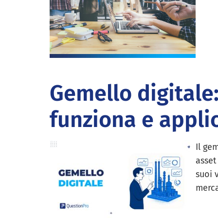
Gemello digitale
funziona e appli
Il ge
asset
suoi 
merca