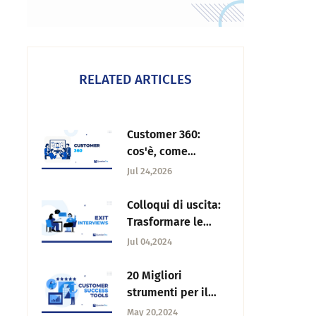
RELATED ARTICLES
Customer 360:
cos'è, come
funziona e perché
Jul 24,2026
trasforma la CX
Colloqui di uscita:
Trasformare le
partenze in
Jul 04,2024
opportunità di
crescita
20 Migliori
strumenti per il
successo dei
May 20,2024