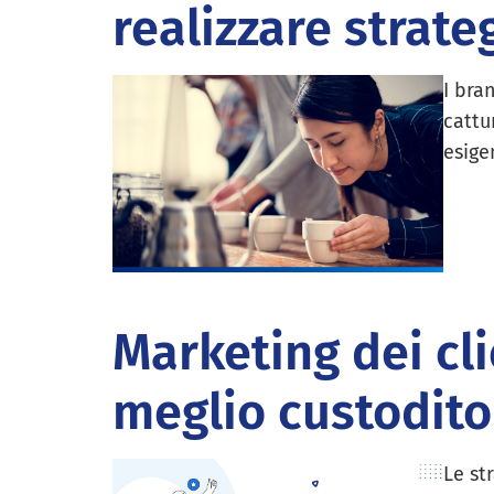
realizzare strateg
I bra
cattu
esige
Marketing dei cli
meglio custodito
Le st