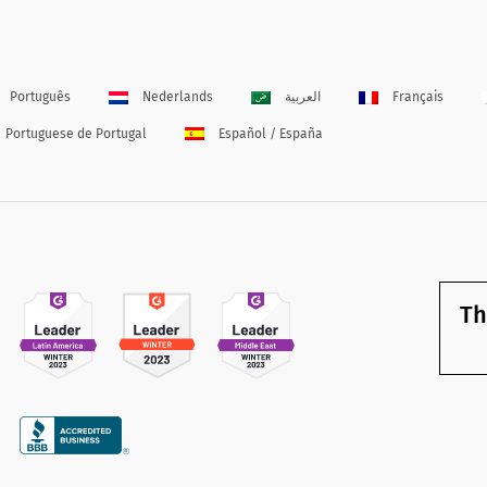
Português
Nederlands
العربية
Français
Portuguese de Portugal
Español / España
Th