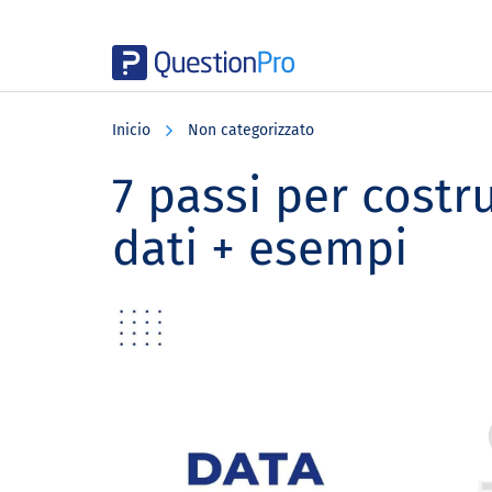
Skip
Skip
Skip
to
to
to
Inicio
Non categorizzato
main
primary
footer
content
sidebar
7 passi per costr
dati + esempi