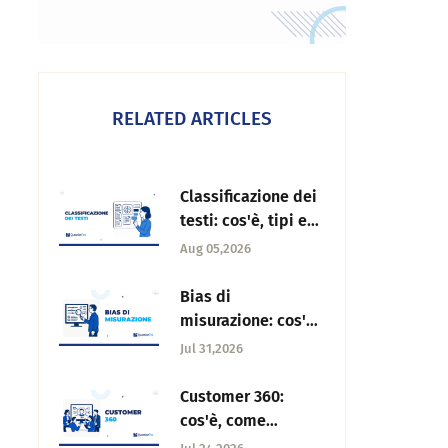
RELATED ARTICLES
Classificazione dei
testi: cos'è, tipi e
come usarla
Aug 05,2026
nell'analisi del
feedback
Bias di
misurazione: cos'è,
tipi e come
Jul 31,2026
prevenirlo nei
sondaggi
Customer 360:
cos'è, come
funziona e perché