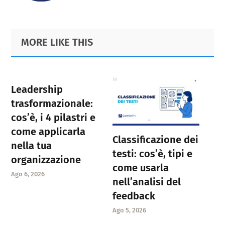
Primary
Footer
MORE LIKE THIS
Sidebar
Leadership
trasformazionale:
cos’è, i 4 pilastri e
come applicarla
Classificazione dei
nella tua
testi: cos’è, tipi e
organizzazione
come usarla
Ago 6, 2026
nell’analisi del
feedback
Ago 5, 2026