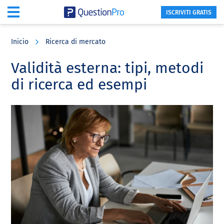
ISCRIVITI GRATIS
Skip
Skip
Skip
to
to
to
Inicio
Ricerca di mercato
main
primary
footer
content
sidebar
Validità esterna: tipi, metodi
di ricerca ed esempi