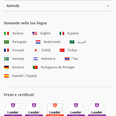
Azienda
Domanda nella tua lingua
Italiano
English
Español
Português
Nederlands
العربية
Français
日本語
Türkçe
Svenska
Hebrew IL
ไทย
Deutsch
Portuguese de Portugal
Español / España
Premi e certificati