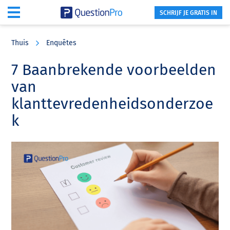
SCHRIJF JE GRATIS IN
Skip
Skip
Skip
to
to
to
Thuis
Enquêtes
main
primary
footer
content
sidebar
7 Baanbrekende voorbeelden
van
klanttevredenheidsonderzoe
k