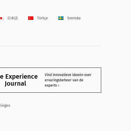
日本語
Türkçe
Svenska
e Experience
Vind innovatieve ideeën over
ervaringsbeheer van de
Journal
experts
llingen