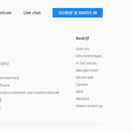
entrum
Live chat
SCHRIJF JE GRATIS IN
Bedrijf
Over ons
Uitvoerend team
In het nieuws
 (NPS)
Getuigenissen
Adviesraad
tevredenheid
Carrière
ftware
Merk
rzoeksonderzoek naar marktonderzoek
Mediakit
g
Neem contact op
g