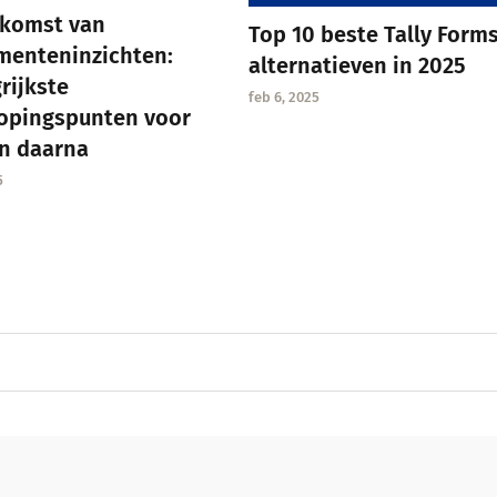
ekomst van
Top 10 beste Tally Form
menteninzichten:
alternatieven in 2025
rijkste
feb 6, 2025
opingspunten voor
n daarna
5