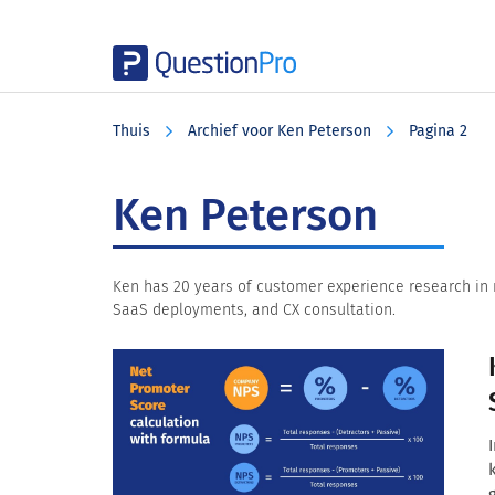
Skip
Skip
Skip
to
to
to
Thuis
Archief voor Ken Peterson
Pagina 2
main
primary
footer
content
sidebar
Ken Peterson
Ken has 20 years of customer experience research in re
SaaS deployments, and CX consultation.