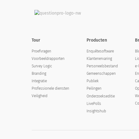
Tour
Producten
B
Proefvragen
Enquêtesoftware
Bl
Voorbeeldrapporten
Klantenervaring
Li
Survey Logic
Personeelsbestand
e-
Branding
Gemeenschappen
En
Integratie
Publiek
Ca
Professionele diensten
Op
Peilingen
Veiligheid
We
Onderzoekseditie
Co
LivePolls
Insightshub