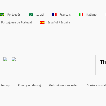
Português
العربية
Français
Italiano
Portuguese de Portugal
Español / España
Th
Sitemap
Privacyverklaring
Gebruiksvoorwaarden
Cookies -inste