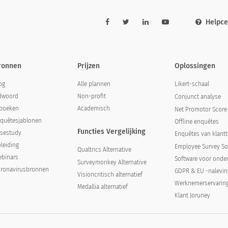
Helpc
ronnen
Prijzen
Oplossingen
og
Alle plannen
Likert-schaal
dwoord
Non-profit
Conjunct analyse
boeken
Academisch
Net Promotor Score
quêtesjablonen
Offline enquêtes
Functies Vergelijking
sestudy
Enquêtes van klant
leiding
Employee Survey So
Qualtrics Alternative
binars
Software voor onde
Surveymonkey Alternative
ronavirusbronnen
GDPR & EU -nalevin
Visioncritisch alternatief
Werknemerservarin
Medallia alternatief
Klant Joruney