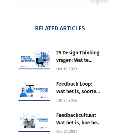
RELATED ARTICLES
25 Design Thinking
vragen: Wat te
vragen +
Oct 19,2023
Antwoordvoorbeeld
en
Feedback Loop:
Wat het is, soorten
en hoe het werkt?
Jun 21,2024
Feedbackcultuur:
Wat het is, hoe het
op te bouwen,
Feb 27,2024
uitdagingen.