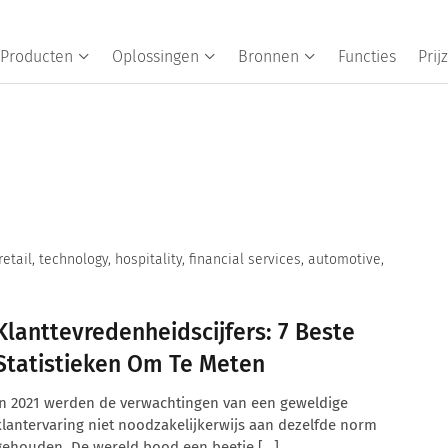
Producten
Oplossingen
Bronnen
Functies
Prij
tail, technology, hospitality, financial services, automotive,
Klanttevredenheidscijfers: 7 Beste
Statistieken Om Te Meten
In 2021 werden de verwachtingen van een geweldige
klantervaring niet noodzakelijkerwijs aan dezelfde norm
gehouden. De wereld bood een beetje […]