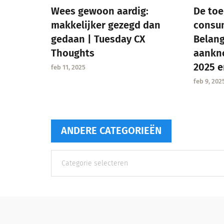
Wees gewoon aardig:
De to
makkelijker gezegd dan
consu
gedaan | Tuesday CX
Belang
Thoughts
aankn
2025 e
feb 11, 2025
feb 9, 202
ANDERE CATEGORIEËN
Andere
categorieën