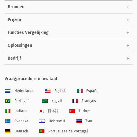
Bronnen
Prijzen
Functies Vergelijking
Oplossingen
Bedrijf
Vraagprocedure in uw taal
Nederlands
English
Español
Português
العربية
Français
Italiano
日本語
Türkçe
Svenska
Hebrew IL
ไทย
Deutsch
Portuguese de Portugal