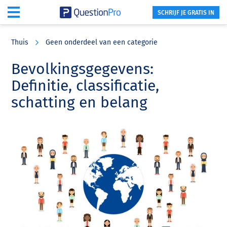
SCHRIJF JE GRATIS IN
Skip
Skip
Skip
to
to
to
Thuis
Geen onderdeel van een categorie
main
primary
footer
content
sidebar
Bevolkingsgegevens:
Definitie, classificatie,
schatting en belang