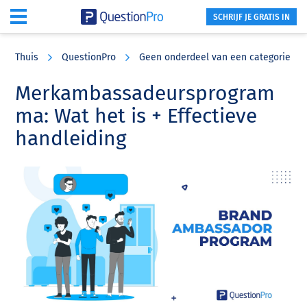
SCHRIJF JE GRATIS IN
Skip
Skip
Skip
to
to
to
Thuis
QuestionPro
Geen onderdeel van een categorie
main
primary
footer
content
sidebar
Merkambassadeursprogram
ma: Wat het is + Effectieve
handleiding