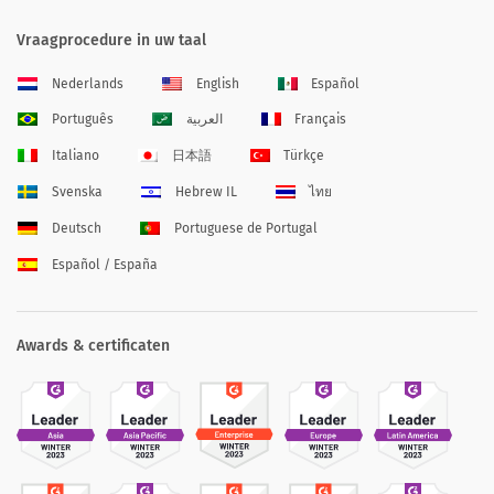
Vraagprocedure in uw taal
Nederlands
English
Español
Português
العربية
Français
Italiano
日本語
Türkçe
Svenska
Hebrew IL
ไทย
Deutsch
Portuguese de Portugal
Español / España
Awards & certificaten