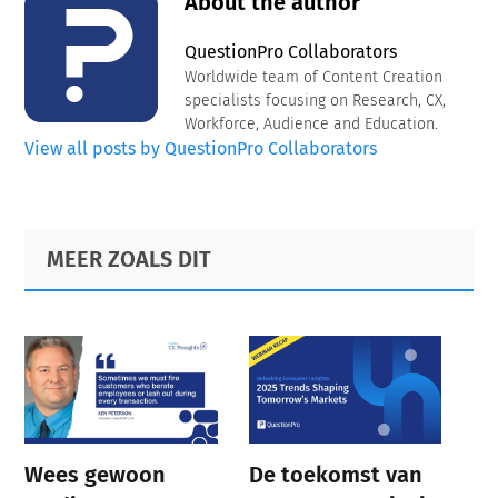
About the author
QuestionPro Collaborators
Worldwide team of Content Creation
specialists focusing on Research, CX,
Workforce, Audience and Education.
View all posts by QuestionPro Collaborators
Primary
Footer
MEER ZOALS DIT
Sidebar
Wees gewoon
De toekomst van