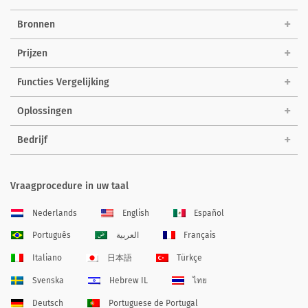
Bronnen
Prijzen
Functies Vergelijking
Oplossingen
Bedrijf
Vraagprocedure in uw taal
Nederlands
English
Español
Português
العربية
Français
Italiano
日本語
Türkçe
Svenska
Hebrew IL
ไทย
Deutsch
Portuguese de Portugal