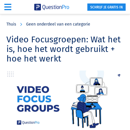
SCHRIJF JE GRATIS IN
Skip
Skip
Skip
to
to
to
Thuis
Geen onderdeel van een categorie
main
primary
footer
content
sidebar
Video Focusgroepen: Wat het
is, hoe het wordt gebruikt +
hoe het werkt