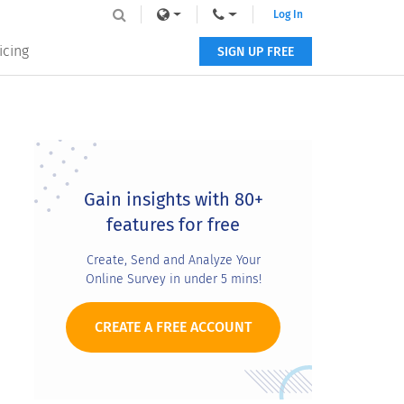
Log In
icing
SIGN UP FREE
Primary
Sidebar
Gain insights with 80+
features for free
Create, Send and Analyze Your
Online Survey in under 5 mins!
CREATE A FREE ACCOUNT