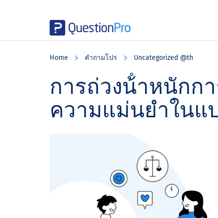
Skip
Skip
Skip
to
to
to
Home
คําถามโปร
Uncategorized @th
main
primary
footer
content
sidebar
การถ่วงน้ําหนักกา
ความแม่นยําในแ