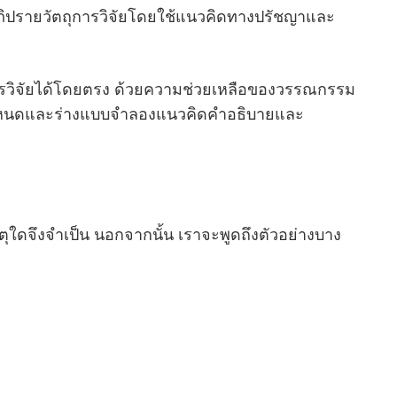
ภิปรายวัตถุการวิจัยโดยใช้แนวคิดทางปรัชญาและ
การวิจัยได้โดยตรง ด้วยความช่วยเหลือของวรรณกรรม
กําหนดและร่างแบบจําลองแนวคิดคําอธิบายและ
ุใดจึงจําเป็น นอกจากนั้น เราจะพูดถึงตัวอย่างบาง