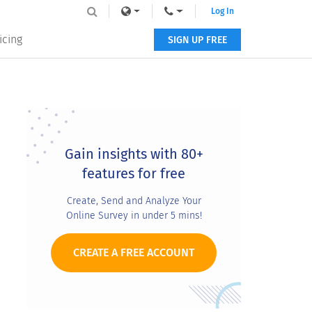
Log In
icing
SIGN UP FREE
Primary
Sidebar
Gain insights with 80+
features for free
Create, Send and Analyze Your
Online Survey in under 5 mins!
CREATE A FREE ACCOUNT