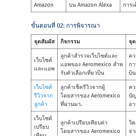
Amazon
บน Amazon Alexa
การเ
ขั้นตอนที่ 02: การพิจารณา
จุดสัมผัส
กิจกรรม
จุ
ลูกค้าสํารวจเว็บไซต์และ
คว
เว็บไซต์
แอพของ Aeromexico สําห
กา
และแอพ
รับตัวเลือกเที่ยวบิน
บิน
เว็บไซต์
ลูกค้าเช็ครีวิวจากผู้
คว
รีวิวจาก
โดยสารของ Aeromexico
ปั
ลูกค้า
ที่ผ่านมา.
อาจ
เว็บไซต์
ลูกค้าเปรียบเทียบค่า
วิต
เปรียบ
โดยสารของ Aeromexico
จ่า
เทียบ