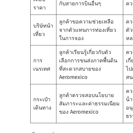
กับสายการบินอื่นๆ
คว
ราคา
ลูกค้าขอความช่วยเหลือ
คว
บริษัทนํา
จากตัวแทนการท่องเที่ยว
ตั
เที่ยว
ในการจอง
หล
ลูกค้าเรียนรู้เกี่ยวกับตัว
คว
การ
เลือกการขนส่งภาคพื้นดิน
เกี
เนรเทศ
ที่สะดวกสบายของ
ไป
Aeromexico
สน
คว
ลูกค้าตรวจสอบนโยบาย
กระเป๋า
น้ํ
สัมภาระและค่าธรรมเนียม
เดินทาง
อน
ของ Aeromexico
ธร