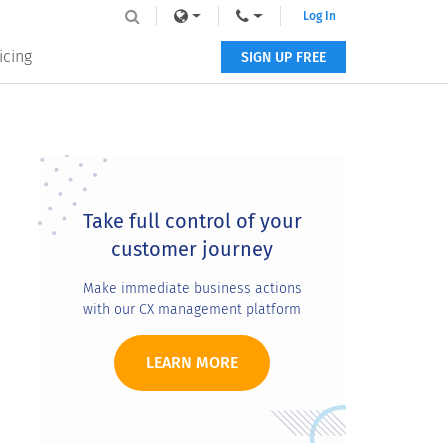
Log In
icing
SIGN UP FREE
Primary
Sidebar
Take full control of your
customer journey
Make immediate business actions
with our CX management platform
LEARN MORE