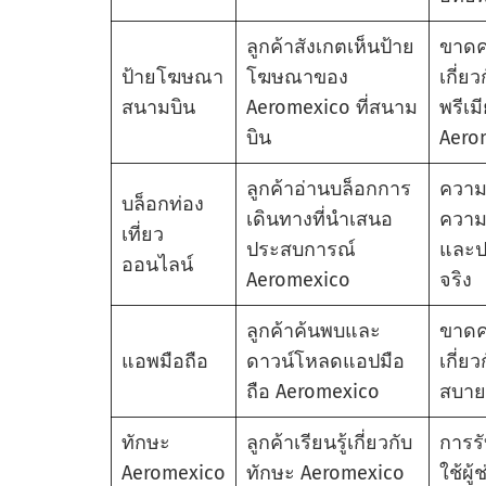
ลูกค้าสังเกตเห็นป้าย
ขาดค
ป้ายโฆษณา
โฆษณาของ
เกี่ย
สนามบิน
Aeromexico ที่สนาม
พรีเ
บิน
Aero
ลูกค้าอ่านบล็อกการ
ความ
บล็อกท่อง
เดินทางที่นําเสนอ
ความค
เที่ยว
ประสบการณ์
และป
ออนไลน์
Aeromexico
จริง
ลูกค้าค้นพบและ
ขาดค
แอพมือถือ
ดาวน์โหลดแอปมือ
เกี่
ถือ Aeromexico
สบาย
ทักษะ
ลูกค้าเรียนรู้เกี่ยวกับ
การรั
Aeromexico
ทักษะ Aeromexico
ใช้ผู้