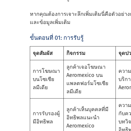
หากคุณต้องการเจาะลึกเพิ่มเติมนี่คือตัวอย่า
และข้อมูลเพิ่มเติม
ขั้นตอนที่ 01: การรับรู้
จุดสัมผัส
กิจกรรม
จุดป
ลูกค้าเจอโฆษณา
การโฆษณา
ความรู
Aeromexico บน
บนโซเชีย
บริก
แพลตฟอร์มโซเชีย
ลมีเดีย
Aero
ลมีเดีย
ความไ
ลูกค้าเห็นบุคคลที่มี
การรับรองผู้
กับคว
อิทธิพลแนะนํา
มีอิทธิพล
บทวิจ
Aeromexico
อิทธิ