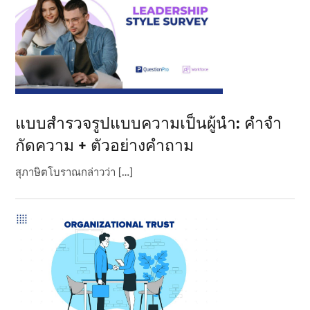
แบบสํารวจรูปแบบความเป็นผู้นํา: คําจํา
กัดความ + ตัวอย่างคําถาม
สุภาษิตโบราณกล่าวว่า […]