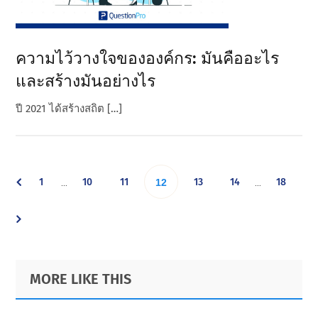
ความไว้วางใจขององค์กร: มันคืออะไร
และสร้างมันอย่างไร
ปี 2021 ได้สร้างสถิต […]
Interim
Interim
Go
Go
Go
Go
Go
Go
1
10
11
Go
13
14
18
…
…
12
pages
pages
omitted
omitted
to
to
to
to
to
to
to
page
page
page
page
page
page
page
Primary
Footer
MORE LIKE THIS
Sidebar