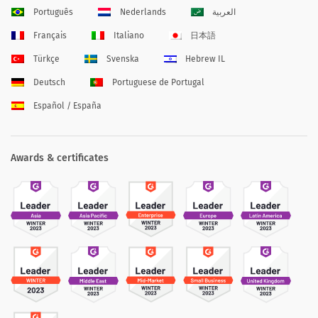
Português
Nederlands
العربية
Français
Italiano
日本語
Türkçe
Svenska
Hebrew IL
Deutsch
Portuguese de Portugal
Español / España
Awards & certificates