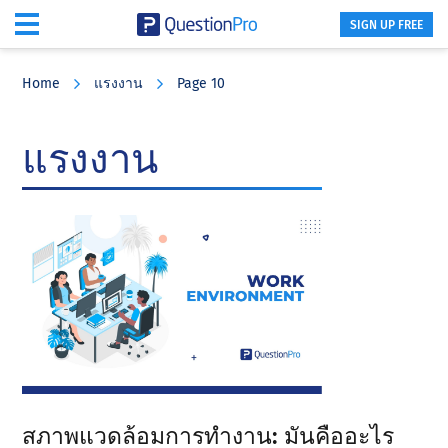
SIGN UP FREE
Skip
Skip
Skip
to
to
to
Home
แรงงาน
Page 10
main
primary
footer
content
sidebar
แรงงาน
สภาพแวดล้อมการทํางาน: มันคืออะไร