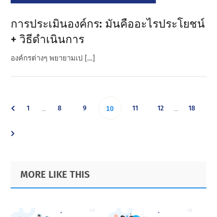
การประเมินองค์กร: มันคืออะไรประโยชน์
+ วิธีดําเนินการ
องค์กรต่างๆ พยายามเป […]
Interim
Interim
Go
Go
Go
Go
Go
Go
1
8
9
Go
11
12
18
…
…
10
pages
pages
omitted
omitted
to
to
to
to
to
to
to
page
page
page
page
page
page
page
Primary
Footer
MORE LIKE THIS
Sidebar