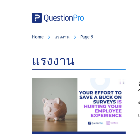
Skip
Skip
Skip
to
to
to
Home
แรงงาน
Page 9
main
primary
footer
content
sidebar
แรงงาน