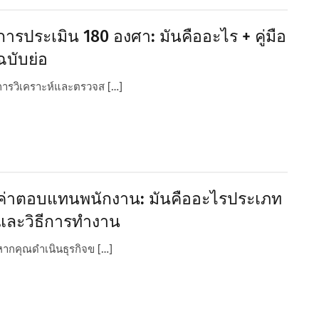
การประเมิน 180 องศา: มันคืออะไร + คู่มือ
ฉบับย่อ
การวิเคราะห์และตรวจส […]
ค่าตอบแทนพนักงาน: มันคืออะไรประเภท
และวิธีการทํางาน
หากคุณดําเนินธุรกิจข […]