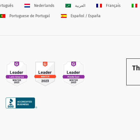
rtuguês
Nederlands
العربية
Français
Portuguese de Portugal
Español / España
Th