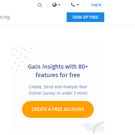
Log In
icing
SIGN UP FREE
Primary
Sidebar
Gain insights with 80+
features for free
Create, Send and Analyze Your
Online Survey in under 5 mins!
CREATE A FREE ACCOUNT