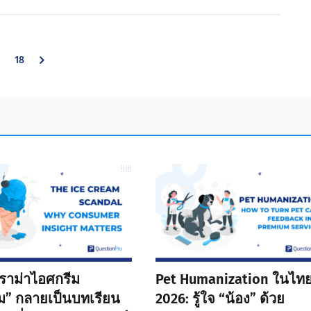
nterim
Go
18
ages
mitted
to
page
“ดราม่าไอศกรีม
Pet Humanization ในไท
ยม” กลายเป็นบทเรียน
2026: รู้ใจ “น้อง” ด้วย