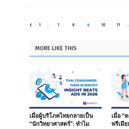
Interim
I
…
…
Go
Go
Go
Go
Go
1
7
8
Go
10
11
9
pages
p
omitted
o
to
to
to
to
to
to
Footer
MORE LIKE THIS
page
page
page
page
page
page
เมื่อผู้บริโภคไทยกลายเป็น
เมื่อ 
“นักวิทยาศาสตร์”: ทำไม
พรีเมี