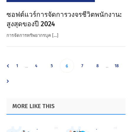
ซอฟต์แวร์การจัดการวงจรชีวิตพนักงาน:
สูงสุดของปี 2024
การจัดการทรัพยากรบุค […]
Interim
Interim
Go
Go
Go
Go
Go
Go
1
4
5
Go
7
8
18
…
…
6
pages
pages
omitted
omitted
to
to
to
to
to
to
to
page
page
page
page
page
page
page
Primary
Footer
MORE LIKE THIS
Sidebar