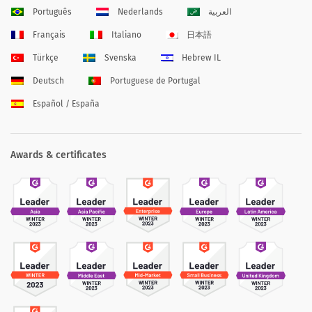
Português
Nederlands
العربية
Français
Italiano
日本語
Türkçe
Svenska
Hebrew IL
Deutsch
Portuguese de Portugal
Español / España
Awards & certificates