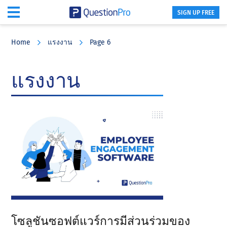
SIGN UP FREE
Skip
Skip
Skip
to
to
to
Home
แรงงาน
Page 6
main
primary
footer
content
sidebar
แรงงาน
โซลูชันซอฟต์แวร์การมีส่วนร่วมของ