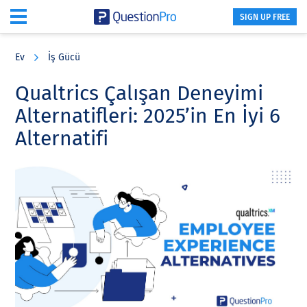
SIGN UP FREE
Skip
Skip
Skip
to
to
to
Ev
İş Gücü
main
primary
footer
content
sidebar
Qualtrics Çalışan Deneyimi
Alternatifleri: 2025’in En İyi 6
Alternatifi