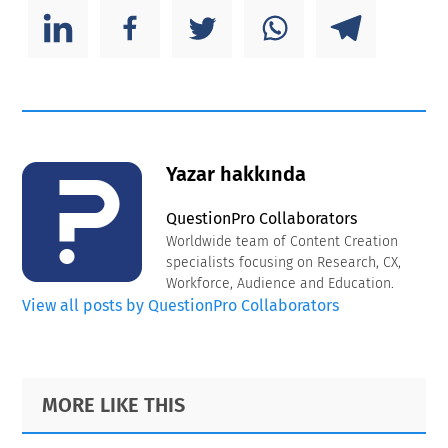
Yazar hakkında
QuestionPro Collaborators
Worldwide team of Content Creation
specialists focusing on Research, CX,
Workforce, Audience and Education.
View all posts by QuestionPro Collaborators
Primary
Footer
MORE LIKE THIS
Sidebar