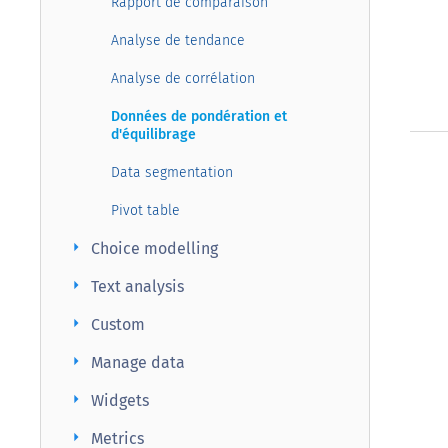
Rapport de comparaison
Analyse de tendance
Analyse de corrélation
Données de pondération et
d'équilibrage
Data segmentation
Pivot table
arrow_right
Choice modelling
arrow_right
Text analysis
arrow_right
Custom
arrow_right
Manage data
arrow_right
Widgets
arrow_right
Metrics