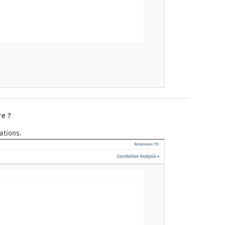
re ?
ations.