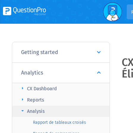
Getting started
CX
Él
Analytics
arrow_right
CX Dashboard
arrow_right
Reports
arrow_right
Analysis
Rapport de tableaux croisés