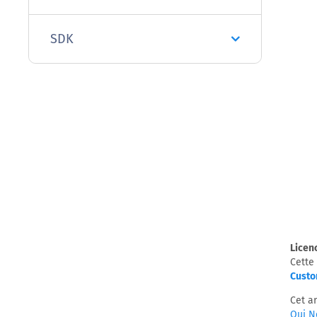
SDK
Licen
Cette 
Custo
Cet ar
Oui
N