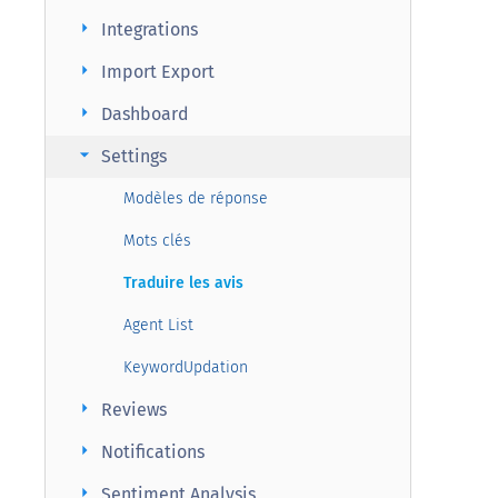
arrow_right
Integrations
arrow_right
Import Export
arrow_right
Dashboard
arrow_right
Settings
Modèles de réponse
Mots clés
Traduire les avis
Agent List
KeywordUpdation
arrow_right
Reviews
arrow_right
Notifications
arrow_right
Sentiment Analysis