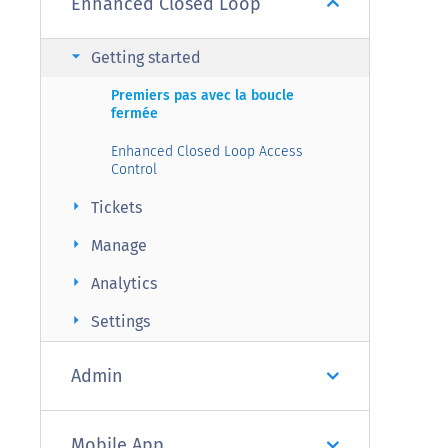
Enhanced Closed Loop
arrow_right
Getting started
Premiers pas avec la boucle
fermée
Enhanced Closed Loop Access
Control
arrow_right
Tickets
arrow_right
Manage
arrow_right
Analytics
arrow_right
Settings
Admin
Mobile App