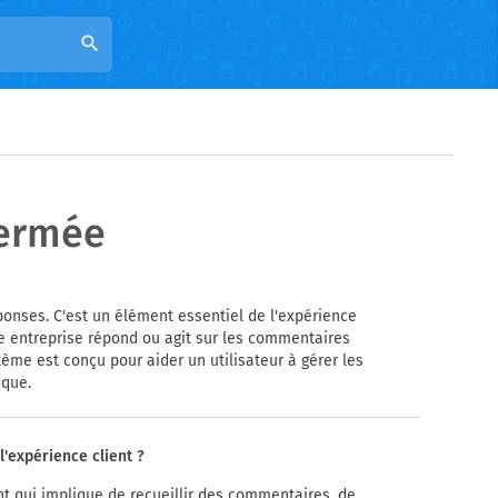
search
fermée
ponses. C'est un élément essentiel de l'expérience
e entreprise répond ou agit sur les commentaires
tème est conçu pour aider un utilisateur à gérer les
ique.
'expérience client ?
nt qui implique de recueillir des commentaires, de