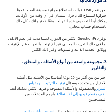
2. موارد مجانية
نحن نقدم 350+ قوالب استطلاع مجانية مسبقة الصنع أعدها
خبراؤنا للسماح لك بإجراء استبيان في أي وقت من الأوقات.
يمكنك أيضًا تخصيص هذه القوالب وفقًا لاحتياجاتك ، كل ذلك
باستخدام حساب مجاني.
يوفر QuestionPro الكثير من الموارد لمساعدتك في تعلم الأداة ،
بما في ذلك التدريب المجاني عبر الإنترنت والندوات عبر الإنترنت
ووثائق الخدمة الذاتية والمدونات وغير ذلك الكثير.
3. مجموعة واسعة من أنواع الأسئلة ، والمنطق ،
والتقارير
اختر من بين أكثر من 20 نوعًا أساسيًا من الأسئلة مثل أسئلة
الاختيار من متعدد ، وسؤال
ترتيب الترتيب
،
ومقياس
التمرير
والمصفوفة والأسئلة المفتوحة وغيرها الكثير. يمكنك أيضا
أضف مقطع فيديو إلى الاستطلاع
واجمع المدخلات من
المستجيبين.
مع أنواع مختلفة من المنطق مثل
التفريع
،
وأنابيب النص
،