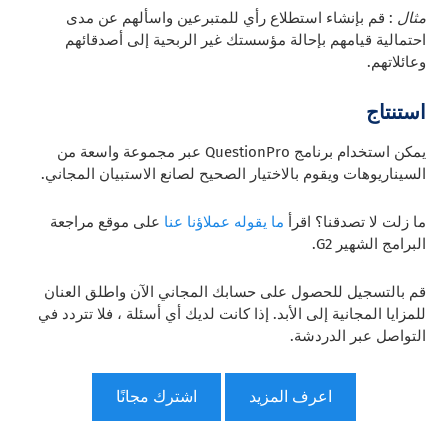
مثال
: قم بإنشاء استطلاع رأي للمتبرعين واسألهم عن مدى
احتمالية قيامهم بإحالة مؤسستك غير الربحية إلى أصدقائهم
وعائلاتهم.
استنتاج
يمكن استخدام برنامج QuestionPro عبر مجموعة واسعة من
السيناريوهات ويقوم بالاختيار الصحيح لصانع الاستبيان المجاني.
ما زلت لا تصدقنا؟ اقرأ
ما يقوله عملاؤنا عنا
على موقع مراجعة
البرامج الشهير G2.
قم بالتسجيل للحصول على حسابك المجاني الآن واطلق العنان
للمزايا المجانية إلى الأبد. إذا كانت لديك أي أسئلة ، فلا تتردد في
التواصل عبر الدردشة.
اعرف المزيد
اشترك مجانًا