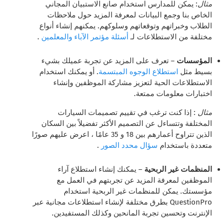
مثال
: يمكن للمدارس استخدام صانع الاستبيان المجاني
الخاص بنا وجمع البيانات لمعرفة المزيد حول ملاحظات
الطلاب وخبراتهم وتوقعاتهم وسلوكهم. يمكنهم إنشاء أنواع
مختلفة من الاستطلاعات لـ
أسئلة مؤتمر الآباء والمعلمين
.
المؤسسات
– تعرف على المزيد عن تجربة عميلك بشيء
بسيط مثل
استطلاع الوجوه المبتسمة
. أو يمكنك استخدام
الاستطلاعات الحية
لتعزيز مشاركة الموظفين وإنشاء
اختبارات معلومات ممتعة.
مثال
: إذا كنت ترغب في تقييم تصميمات السيارات
المختلفة وتتساءل عن التصميم الأكثر تفضيلاً بين السكان
الذين تتراوح أعمارهم بين 18 و 35 عامًا ، اعرض عليهم صورًا
متعددة باستخدام
سؤال محدد الصور
.
المنظمات غير الربحية
– يمكنك إنشاء استطلاع آراء
الموظفين لمعرفة المزيد عن تجربتهم في العمل مع
مؤسستك. يمكن للمنظمات غير الربحية استخدام
QuestionPro بطرق مختلفة لإنشاء استطلاعات مجانية عبر
الإنترنت وتحسين تجربة المانحين وكذلك المستفيدين.