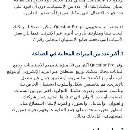
برنامج QuestionPro مجاني مدى الحياة ، ولا تحتاج إلى بطاقة
ائتمان. يمكنك إنشاء أي عدد من الاستبيانات دون أي قيود على
عدد جهات الاتصال التي يمكنك توزيعها أو تصدير التقارير.
قد تعتقد أننا متحيزون مع QuestionPro. ولكن ، صدقنا ، يمكنك
البحث بيننا ومقارنتنا بأدوات أخرى عبر الإنترنت. فيما يلي بعض
الأسباب التي تجعلنا صانع الاستبيان المجاني رقم 1.
1. أكبر عدد من الميزات المجانية في الصناعة
يوفر QuestionPro أكثر من 80 ميزة لتصميم الاستبيانات وجمع
البيانات مجانًا. يمكنك توزيع استطلاع عبر البريد الإلكتروني أو موقع
الويب أو رمز الاستجابة السريعة أو تطبيق جوال غير متصل
بالإنترنت. قم بتخصيص شكل وأسلوب الاستبيان الخاص بك
ليناسب أسلوب وصوت علامتك التجارية. اختر من بين السمات
المضمنة أو حدد الألوان التي تختارها. أضف شعار شركتك ،
والعنوان ، والتذييل ، والصور ، والمزيد لإنشاء استطلاع مثالي
المظهر. نحن نساعدك على جمع التعليقات وفهم تجربة جمهورك
المستهدف ، كل ذلك مجانًا.