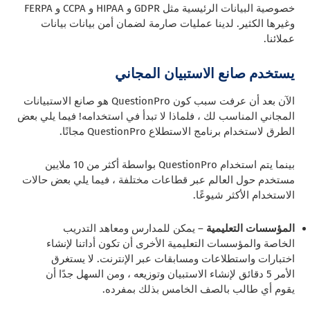
خصوصية البيانات الرئيسية مثل GDPR و HIPAA و CCPA و FERPA
وغيرها الكثير. لدينا عمليات صارمة لضمان أمن بيانات بيانات
عملائنا.
يستخدم صانع الاستبيان المجاني
الآن بعد أن عرفت سبب كون QuestionPro هو صانع الاستبيانات
المجاني المناسب لك ، فلماذا لا تبدأ في استخدامه! فيما يلي بعض
الطرق لاستخدام برنامج الاستطلاع QuestionPro مجانًا.
بينما يتم استخدام QuestionPro بواسطة أكثر من 10 ملايين
مستخدم حول العالم عبر قطاعات مختلفة ، فيما يلي بعض حالات
الاستخدام الأكثر شيوعًا.
المؤسسات التعليمية
– يمكن للمدارس ومعاهد التدريب
الخاصة والمؤسسات التعليمية الأخرى أن تكون أداتنا لإنشاء
اختبارات واستطلاعات ومسابقات عبر الإنترنت. لا يستغرق
الأمر 5 دقائق لإنشاء الاستبيان وتوزيعه ، ومن السهل جدًا أن
يقوم أي طالب بالصف الخامس بذلك بمفرده.