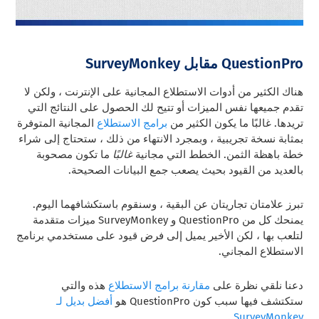
QuestionPro مقابل SurveyMonkey
هناك الكثير من أدوات الاستطلاع المجانية على الإنترنت ، ولكن لا
تقدم جميعها نفس الميزات أو تتيح لك الحصول على النتائج التي
تريدها. غالبًا ما يكون الكثير من
برامج الاستطلاع
المجانية المتوفرة
بمثابة نسخة تجريبية ، وبمجرد الانتهاء من ذلك ، ستحتاج إلى شراء
خطة باهظة الثمن. الخطط التي
مجانية
غالبًا
ما تكون مصحوبة
بالعديد من القيود بحيث يصعب جمع البيانات الصحيحة.
تبرز علامتان تجاريتان عن البقية ، وسنقوم باستكشافهما اليوم.
يمنحك كل من QuestionPro و SurveyMonkey ميزات متقدمة
لتلعب بها ، لكن الأخير يميل إلى فرض قيود على مستخدمي برنامج
الاستطلاع المجاني.
دعنا نلقي نظرة على
مقارنة برامج الاستطلاع
هذه والتي
ستكتشف فيها سبب كون QuestionPro هو
أفضل بديل لـ
.
SurveyMonkey