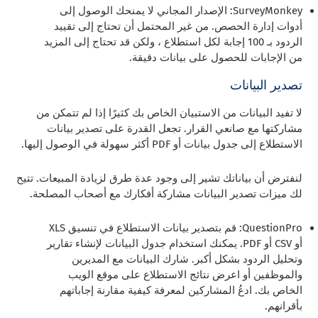
SurveyMonkey: الإصدار المجاني لا يمنحك الوصول إلى
أدوات إدارة الحصص. من غير المحتمل أن تحتاج إلى تقييد
الردود بـ 100 إجابة لكل استطلاع ، ولكن قد تحتاج إلى المزيد
من الإجابات للحصول على بيانات دقيقة.
تصدير البيانات
لا تفيد البيانات من الاستبيان الخاص بك كثيرًا إذا لم تتمكن من
مشاركتها مع صانعي القرار. تجعل القدرة على تصدير بيانات
الاستطلاع إلى جدول بيانات أو PDF أكثر سهولة في الوصول إليها.
لنفترض أن بياناتك تشير إلى وجود عدة طرق لزيادة المبيعات. تتيح
لك ميزات تصدير البيانات مشاركة أفكارك مع أصحاب المصلحة.
QuestionPro: قم بتصدير بيانات الاستطلاع في تنسيق XLS
أو CSV أو PDF. يمكنك استخدام جدول البيانات لإنشاء تقارير
وتحليل الردود بشكل أكبر. شارك البيانات مع المديرين
والموظفين أو اعرض نتائج الاستطلاع على موقع الويب
الخاص بك. ادعُ المشاركين لمعرفة كيفية مقارنة إجاباتهم
بأقرانهم.