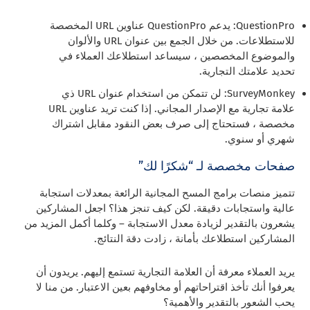
QuestionPro: يدعم QuestionPro عناوين URL المخصصة
للاستطلاعات. من خلال الجمع بين عنوان URL والألوان
والموضوع المخصصين ، سيساعد استطلاعك العملاء في
تحديد علامتك التجارية.
SurveyMonkey: لن تتمكن من استخدام عنوان URL ذي
علامة تجارية مع الإصدار المجاني. إذا كنت تريد عناوين URL
مخصصة ، فستحتاج إلى صرف بعض النقود مقابل اشتراك
شهري أو سنوي.
صفحات مخصصة لـ “شكرًا لك”
تتميز منصات برامج المسح المجانية الرائعة بمعدلات استجابة
عالية واستجابات دقيقة. لكن كيف تنجز هذا؟ اجعل المشاركين
يشعرون بالتقدير لزيادة معدل الاستجابة – وكلما أكمل المزيد من
المشاركين استطلاعك بأمانة ، زادت دقة النتائج.
يريد العملاء معرفة أن العلامة التجارية تستمع إليهم. يريدون أن
يعرفوا أنك تأخذ اقتراحاتهم أو مخاوفهم بعين الاعتبار. من منا لا
يحب الشعور بالتقدير والأهمية؟