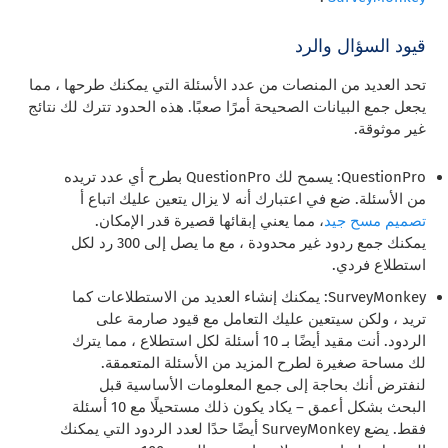
قيود السؤال والرد
تحد العديد من المنصات من عدد الأسئلة التي يمكنك طرحها ، مما
يجعل جمع البيانات الصحيحة أمرًا صعبًا. هذه الحدود تترك لك نتائج
غير موثوقة.
QuestionPro: يسمح لك QuestionPro بطرح أي عدد تريده
من الأسئلة. ضع في اعتبارك أنه لا يزال يتعين عليك اتباع أ
تصميم مسح جيد
، مما يعني إبقائها قصيرة قدر الإمكان.
يمكنك جمع ردود غير محدودة ، مع ما يصل إلى 300 رد لكل
استطلاع فردي.
SurveyMonkey: يمكنك إنشاء العديد من الاستطلاعات كما
تريد ، ولكن سيتعين عليك التعامل مع قيود صارمة على
الردود. أنت مقيد أيضًا بـ 10 أسئلة لكل استطلاع ، مما يترك
لك مساحة صغيرة لطرح المزيد من الأسئلة المتعمقة.
لنفترض أنك بحاجة إلى جمع المعلومات الأساسية قبل
البحث بشكل أعمق – يكاد يكون ذلك مستحيلًا مع 10 أسئلة
فقط. يضع SurveyMonkey أيضًا حدًا لعدد الردود التي يمكنك