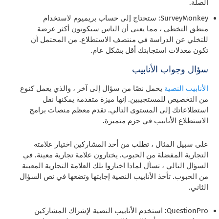
الصلة.
SurveyMonkey: ستحتاج إلى حساب بريميوم لاستخدام
منطق التخطي ، مما يعني أن الناس سيكونون أكثر عرضة
للتخلي عن الدراسة في منتصف الاستطلاع. من المحتمل أن
تكون معدلات استجابتك أقل بشكل عام.
سؤال وجواب الأنابيب
الأنابيب النصية
يحمل نصًا من سؤال إلى آخر ، والذي يعمل كنوع
من التخصيص للمستجيبين. إنها ميزة متقدمة يمكنها نقل
استطلاعاتك إلى المستوى التالي. تقدم معظم منصات برامج
الاستطلاع الأنابيب في حزم متميزة.
على سبيل المثال ، تطلب من أحد المشاركين اختيار علامته
التجارية المفضلة من الحبوب. يختارون علامة تجارية معينة. في
السؤال التالي ، تسأل لماذا اختاروا تلك العلامة التجارية المعينة
من الحبوب. تأخذ الأنابيب النصية إجابتها وتضعها في نص السؤال
الثاني.
QuestionPro: استخدم الأنابيب النصية لإشراك المشاركين