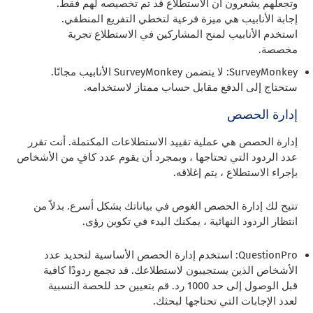
وتجعلهم يشعرون أن الاستطلاع قد تم تخصيصه لهم فقط.
إجابة الأنابيب
هي ميزة فرعية لتخطي التفريع المنطقي.
استخدم الأنابيب لمنح المشاركين في الاستطلاع تجربة
مخصصة.
SurveyMonkey: لا يتضمن SurveyMonkey الأنابيب مجانًا.
ستحتاج إلى الدفع مقابل حساب ممتاز لاستخدامه.
إدارة الحصص
إدارة الحصص هي عملية تقييد الاستطلاعات المكتملة. أنت تقرر
عدد الردود التي تحتاجها ، وبمجرد أن يقوم عدد كافٍ من الأشخاص
بإجراء الاستطلاع ، يتم إغلاقه.
تتيح لك إدارة الحصص الغوص في بياناتك بشكل أسرع. بدلاً من
انتظار الردود النهائية ، يمكنك البدء في تكوين رؤى.
QuestionPro: استخدم إدارة الحصص الأساسية لتحديد عدد
الأشخاص الذين يستجيبون لاستطلاعك.
قد تجمع ردودًا كافية
قبل الوصول إلى حد 1000 رد. قم بتعيين حد للحصة النسبية
لعدد الإجابات التي تحتاجها لبحثك.