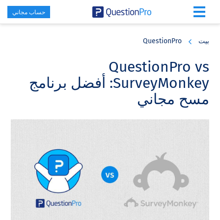
حساب مجاني
Skip
Skip
Skip
to
to
to
بيت
QuestionPro
primary
footer
main
content
sidebar
QuestionPro vs
SurveyMonkey: أفضل برنامج
مسح مجاني