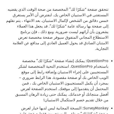
تتحقق صفحة “شكرًا لك” المخصصة من صحة الوقت الذي يقضيه
المستفتى في الاستبيان الخاص بك. لنفترض أن الأمر يستغرق
خمس دقائق من الشخص لإكمال الاستبيان. بعد الانتهاء ، يتم نقلهم
إلى صفحة بها رسالة عامة “شكرًا لك”. قد يجعل هذا العملاء
يشعرون بأن آرائهم ليست ضرورية. ومع ذلك ، فإن برنامج
الاستطلاع المجاني المتفوق سيوفر صفحة مخصصة تعرض
الامتنان الصادق قد يحول العميل العادي إلى مدافع عن العلامة
التجارية.
QuestionPro: يمكنك إنشاء صفحة “شكرًا لك” مخصصة
باستخدام QuestionPro. استخدم التحية المتخصصة لشكر
المستجيبين على إجراء الاستبيان وإضافة رابط إلى موقع
الويب الخاص بك أو صفحة مقصودة. هذا الرابط ضروري –
بمجرد أن يكمل المستجيبون الاستبيان الخاص بك ، فمن
المحتمل أن يتقدموا إلى موقعك. استخدم الصفحة لعرض
أفضل منتجاتك أو خدماتك. يمكنك حتى زيادة الرهان المسبق
من خلال تقديم خصم لاستكمال الاستبيان!
SurveyMonkey: النسخة المجانية ليس لديها خيار لعرض
صفحة “شكرًا لك” – يتلقى المستجيبون فقط صفحة عامة