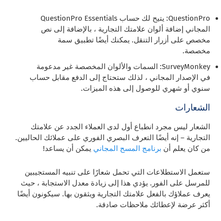
QuestionPro: يتيح لك حساب QuestionPro Essentials
المجاني إضافة ألوان علامتك التجارية ، بالإضافة إلى نص
مخصص على أزرار التنقل. يمكنك أيضًا تطبيق سمة
مخصصة.
SurveyMonkey: السمات والألوان المخصصة غير مدعومة
في الإصدار المجاني ، لذلك ستحتاج إلى الدفع مقابل حساب
سنوي أو شهري للوصول إلى هذه الميزات.
الشعارات
الشعار ليس مجرد انطباع أول لدى العملاء الجدد عن علامتك
التجارية – إنه أيضًا التعرف البصري الفوري على عملائك الحاليين.
من كان يعلم أن
برنامج المسح المجاني
يمكن أن يساعد!
ستعمل الاستطلاعات التي تحمل شعارًا على تنبيه المستجيبين
للمرسل على الفور. يؤدي هذا إلى زيادة معدل الاستجابة ، حيث
يعرف عملاؤك بالفعل علامتك التجارية ويثقون بها. سيكونون أيضًا
أكثر عرضة لإعطائك ملاحظات صادقة.