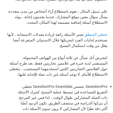
على سبيل المثال ، تقوم باستطلاع آراء أشخاص من مدن متعددة.
يسأل سؤال معين موقع المشارك. عندما يقدمون إجابة ، يولد
الاستطلاع أسئلة إضافية مصممة لهذا المكان المحدد.
تخطي المنطق
تعتبر الأسئلة رائعة لزيادة معدلات الاستجابة ، لأنها
تستخدم إجابات الفرد لتحريكها خلال الاستبيان. المتفرعة أيضا
يقلل من وقت استكمال المسح.
لنفترض أنك تسأل عن ثلاثة أنواع من الهواتف المحمولة.
المستفتى لديه خبرة في علامتين تجاريتين فقط. بعد طرح أسئلة
حول العلامتين التجاريتين اللتين استخدمهما المستجيب ، يتخطى
الاستطلاع للأمام. لا توجد أسئلة غير ذات صلة للإجابة عليها.
QuestionPro: تتضمن QuestionPro Essentials تخطي
التفريع
للمساعدة في تبسيط عملية المسح. تُشرك الأسئلة
ذات الصلة المشاركين طوال الوقت ، لذا فمن غير المرجح
أن يتركوا الدراسة في منتصف الطريق. تكون الردود أيضًا
أكثر دقة نظرًا لأن المشاركين لا يرون سوى الأسئلة ذات