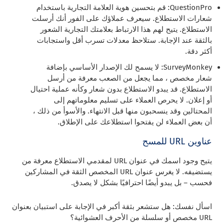
QuestionPro: قم بتحسين هوية العلامة التجارية باستخدام
شعارات الاستطلاع. سيعرف عملاؤك على الفور أنك أرسلت
الاستطلاع. يتيح لهم هذا الارتباط بعلامتك التجارية الشعور
بالثقة عند الإجابة. ستلاحظ معدلات تسرب أقل واستجابات
أكثر دقة.
SurveyMonkey: لا يسمح لك الإصدار الأساسي بإضافة
شعار مخصص ، مما يجعل من الصعب معرفة من أرسل
الاستطلاع. قد يبدو الاستطلاع بدون شعار وكأنه عملية احتيال
أو إعلان. لا يحرص العملاء على تسليم معلوماتهم إلى
المحتالين وقد ينسحبون منها قبل الانتهاء. والأسوأ من ذلك ،
أن بعض العملاء لن يفتحوا استطلاعك على الإطلاق.
عناوين URL للمسح
يتيح وجود اسمك في عنوان URL لمقدمي الاستطلاع معرفة من
يستضيفه. لا يغرس عنوان URL المخصص الثقة في المشاركين
فحسب – بل يبدو أيضًا احترافيًا بشكل لا يصدق.
اسأل نفسك: هل ستشعر بثقة أكبر في الإجابة على استبيان بعنوان
URL مخصص أو سلسلة من الأحرف العشوائية؟