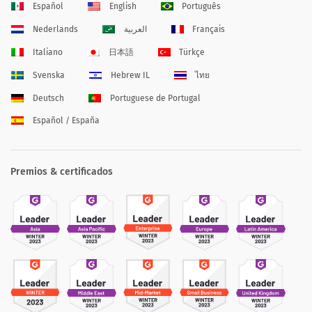
Español
English
Português
Nederlands
العربية
Français
Italiano
日本語
Türkçe
Svenska
Hebrew IL
ไทย
Deutsch
Portuguese de Portugal
Español / España
Premios & certificados