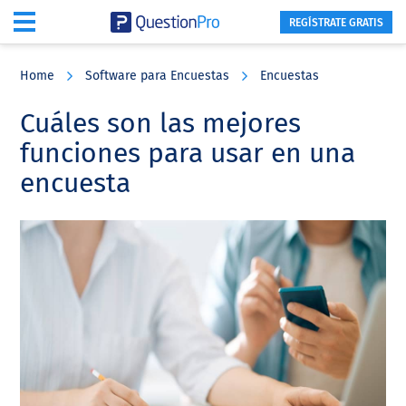
REGÍSTRATE GRATIS
Skip
Skip
Skip
to
to
to
Home
Software para Encuestas
Encuestas
main
primary
footer
content
sidebar
Cuáles son las mejores
funciones para usar en una
encuesta