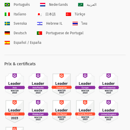
Português
Nederlands
العربية
Italiano
日本語
Türkçe
Svenska
Hebrew IL
ไทย
Deutsch
Portuguese de Portugal
Español / España
Prix & certificats