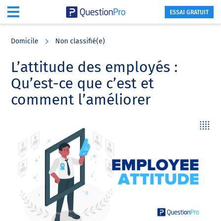
ESSAI GRATUIT
Skip
Skip
Skip
to
to
to
Domicile
Non classifié(e)
main
primary
footer
content
sidebar
L’attitude des employés :
Qu’est-ce que c’est et
comment l’améliorer