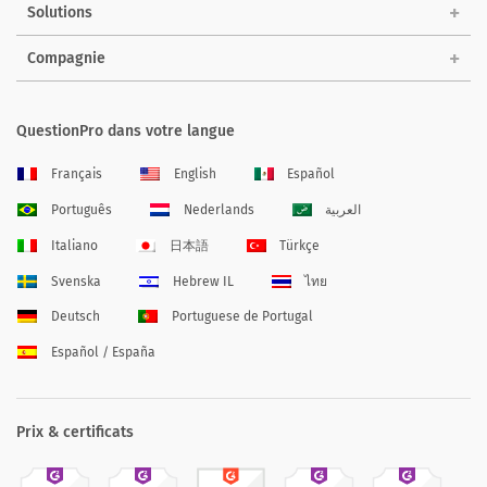
Solutions
Compagnie
QuestionPro dans votre langue
Français
English
Español
Português
Nederlands
العربية
Italiano
日本語
Türkçe
Svenska
Hebrew IL
ไทย
Deutsch
Portuguese de Portugal
Español / España
Prix & certificats