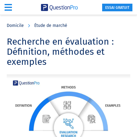
ESSAI GRATUIT
Skip
Skip
Skip
to
to
to
Domicile
Étude de marché
main
primary
footer
content
sidebar
Recherche en évaluation :
Définition, méthodes et
exemples