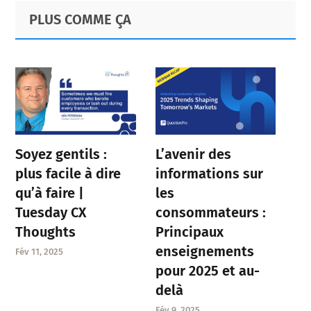
Primary
Footer
PLUS COMME ÇA
Sidebar
Soyez gentils :
L’avenir des
plus facile à dire
informations sur
qu’à faire |
les
Tuesday CX
consommateurs :
Thoughts
Principaux
enseignements
Fév 11, 2025
pour 2025 et au-
delà
Fév 9, 2025