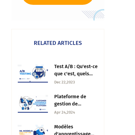
RELATED ARTICLES
Test A/B : Qu'est-ce
que c'est, quels
sont les avantages
Dec 22,2023
et comment le faire
?
Plateforme de
gestion de
l'expérience client :
Apr 24,2024
Logiciels et
pratiques
Modèles
d'apprentissage