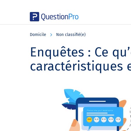
Skip
Skip
Skip
to
to
to
Domicile
Non classifié(e)
main
primary
footer
content
sidebar
Enquêtes : Ce qu’
caractéristiques