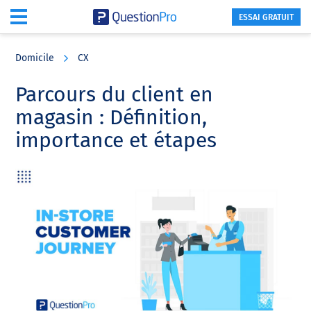
ESSAI GRATUIT
Skip
Skip
Skip
to
to
to
Domicile
CX
main
primary
footer
content
sidebar
Parcours du client en
magasin : Définition,
importance et étapes