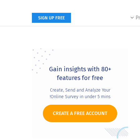
P
SIGN UP FREE
Primary
Sidebar
Gain insights with 80+
features for free
Create, Send and Analyze Your
Online Survey in under 5 mins!
CREATE A FREE ACCOUNT