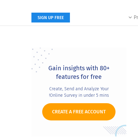
P
SIGN UP FREE
Primary
Sidebar
Gain insights with 80+
features for free
Create, Send and Analyze Your
Online Survey in under 5 mins!
CREATE A FREE ACCOUNT