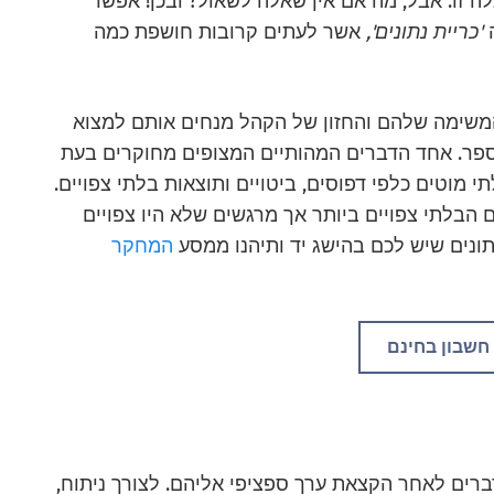
 זו. אבל, מה אם אין שאלה לשאול? ובכן! אפשר
ה
'כריית נתונים',
אשר לעתים קרובות חושפת
כמה
 המשימה שלהם והחזון של הקהל מנחים אותם למצוא
ספר. אחד הדברים המהותיים המצופים מחוקרים בעת
 מוטים כלפי דפוסים, ביטויים ותוצאות בלתי צפויים.
ם הבלתי צפויים ביותר אך מרגשים שלא היו צפויים
תונים שיש לכם בהישג יד ותיהנו ממסע
המחקר
 חשבון בחינם
דברים לאחר הקצאת ערך ספציפי אליהם. לצורך ניתוח,