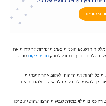
software and delight your cust
REQUEST D
ראים שלקוח נאמן מכניס פי 10 יותר מלקוח חדש. אז תוכניות נאמנות עוזרות לך לזהות את
שות שלהם. בדרך זו תוכל לספק
חוויית לקוח
טובה
תוכל לזהות את הלקוח ולעקוב אחר התנהגות
שרו לך להעניק לו תשומת לב אישית ולהרוויח את
וזה כמובן תלוי במידת שביעות הרצון שהושגה. צרכן