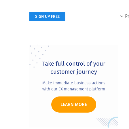
P
SIGN UP FREE
Primary
Sidebar
Take full control of your
customer journey
Make immediate business actions
with our CX management platform
LEARN MORE