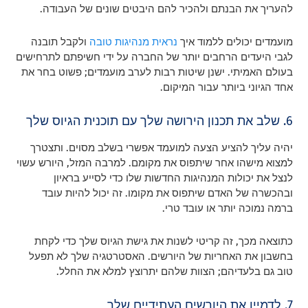
להעריך את הבנתם ולהכיר להם היבטים שונים של העבודה.
מועמדים יכולים ללמוד איך
נראית מנהיגות טובה
ולקבל תובנה
לגבי היעדים הרחבים יותר של החברה על ידי חשיפתם לתרחישים
בעולם האמיתי. ישנן שיטות רבות לערב מועמדים; פשוט בחר את
אחד הגיוני ביותר עבור המיקום.
6. שלב את תכנון הירושה שלך עם תוכנית הגיוס שלך
יהיה עליך להציע הצעה למועמד אפשרי בשלב מסוים. ותצטרך
למצוא מישהו אחר שיתפוס את מקומם. למרבה המזל, היורש עשוי
לנצל את יכולות המנהיגות החדשות שלו כדי לסייע בראיון
ובהכשרה של האדם שיתפוס את מקומו. זה יכול להיות עובד
ברמה נמוכה יותר או עובד טרי.
כתוצאה מכך, זה קריטי לשנות את גישת הגיוס שלך כדי לקחת
בחשבון את האחריות של היורשים. האסטרטגיה שלך לא תפעל
טוב גם בלעדיהם; הצוות שלהם יתרוצץ למלא את החלל.
7. לדמיין את היורשים העתידיים שלך