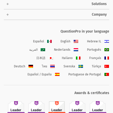
Solutions
Company
QuestionPro in your language
Español
English
Hebrew IL
Português
Nederlands
العربية
日本語
Italiano
Français
Deutsch
ไทย
Svenska
Türkçe
Español / España
Portuguese de Portugal
Awards & certificates