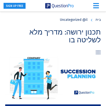
SIGN UP FREE
Skip
Skip
Skip
to
to
to
בית
Uncategorized @il
primary
footer
main
content
sidebar
תכנון ירושה: מדריך מלא
לשליטה בו