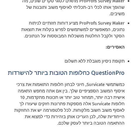
ProProfs Survey Maker מתאים לסוגי סקרים שונים, מה
שהופך אותו לכלי רב-תכליתי לאיסוף משוב ותובנות של
משיבים.
ProProfs Survey Maker מציע דוחות חזותיים לניתוח
נתונים, המאפשרים למשתמשים לפרש בקלות את תוצאות
הסקר ולקבל החלטות מושכלות המבוססות על הנתונים.
האסירים:
תקופת ניסיון מוגבלת ללא תשלום
QuestionPro כחלופות הטובות ביותר להישרדות
כמשתמשי Survicate, חיוני לבחון חלופות התואמות את צרכי
איסוף המשוב הספציפיים שלך. בין אם אתה מחפש התאמה
אישית רבה יותר, תמחור טוב יותר או תכונות מתקדמות, 10
חלופות Survicate אלה מספקות פתרונות חזקים שיעזרו לך
לאסוף משוב חשוב מלקוחות. לכל פלטפורמה יש את החוזקות
הייחודיות שלה, לכן העריכו אותן בזהירות כדי למצוא את
ההתאמה הטובה ביותר לעסק שלכם.