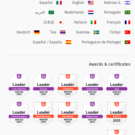
Español
English
Hebrew IL
Português
Nederlands
العربية
日本語
Italiano
Français
Deutsch
ไทย
Svenska
Türkçe
Español / España
Portuguese de Portugal
Awards & certificates