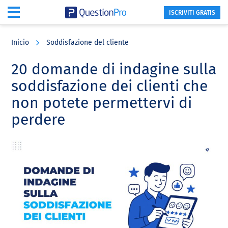
ISCRIVITI GRATIS
Skip
Skip
Skip
to
to
to
Inicio
Soddisfazione del cliente
main
primary
footer
content
sidebar
20 domande di indagine sulla
soddisfazione dei clienti che
non potete permettervi di
perdere