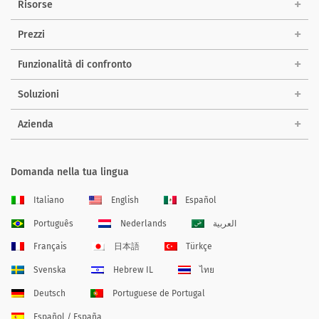
Risorse
Prezzi
Funzionalità di confronto
Soluzioni
Azienda
Domanda nella tua lingua
Italiano
English
Español
Português
Nederlands
العربية
Français
日本語
Türkçe
Svenska
Hebrew IL
ไทย
Deutsch
Portuguese de Portugal
Español / España