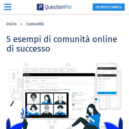
ISCRIVITI GRATIS
Skip
Skip
Skip
to
to
to
Inicio
Comunità
main
primary
footer
content
sidebar
5 esempi di comunità online
di successo