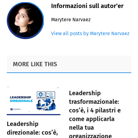
Informazioni sull autor‘er
Marytere Narvaez
View all posts by Marytere Narvaez
Primary
Footer
MORE LIKE THIS
Sidebar
Leadership
trasformazionale:
cos’è, i 4 pilastri e
come applicarla
Leadership
nella tua
direzionale: cos’è,
organizzazione