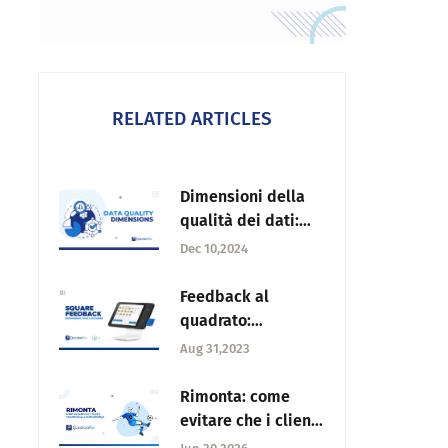
RELATED ARTICLES
Dimensioni della
qualità dei dati:
Cosa sono e come
Dec 10,2024
migliorare
Feedback al
quadrato:
Importanza nel
Aug 31,2023
percorso del
cliente di
Rimonta: come
un'azienda
evitare che i clienti
vadano dalla