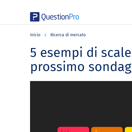
Skip
Skip
Skip
to
to
to
Inicio
Ricerca di mercato
main
primary
footer
content
sidebar
5 esempi di scale 
prossimo sondag