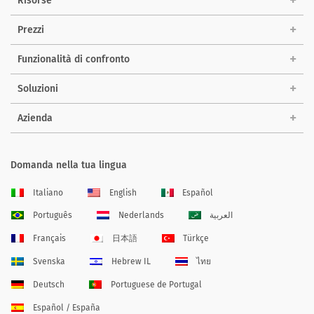
Risorse
Prezzi
Funzionalità di confronto
Soluzioni
Azienda
Domanda nella tua lingua
Italiano
English
Español
Português
Nederlands
العربية
Français
日本語
Türkçe
Svenska
Hebrew IL
ไทย
Deutsch
Portuguese de Portugal
Español / España